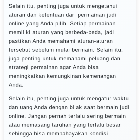
Selain itu, penting juga untuk mengetahui
aturan dan ketentuan dari permainan judi
online yang Anda pilih. Setiap permainan
memiliki aturan yang berbeda-beda, jadi
pastikan Anda memahami aturan-aturan
tersebut sebelum mulai bermain. Selain itu,
juga penting untuk memahami peluang dan
strategi permainan agar Anda bisa
meningkatkan kemungkinan kemenangan
Anda.
Selain itu, penting juga untuk mengatur waktu
dan uang Anda dengan bijak saat bermain judi
online. Jangan pernah terlalu sering bermain
atau memasang taruhan yang terlalu besar
sehingga bisa membahayakan kondisi