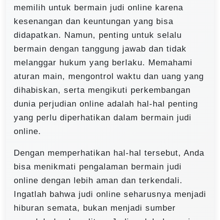
memilih untuk bermain judi online karena
kesenangan dan keuntungan yang bisa
didapatkan. Namun, penting untuk selalu
bermain dengan tanggung jawab dan tidak
melanggar hukum yang berlaku. Memahami
aturan main, mengontrol waktu dan uang yang
dihabiskan, serta mengikuti perkembangan
dunia perjudian online adalah hal-hal penting
yang perlu diperhatikan dalam bermain judi
online.
Dengan memperhatikan hal-hal tersebut, Anda
bisa menikmati pengalaman bermain judi
online dengan lebih aman dan terkendali.
Ingatlah bahwa judi online seharusnya menjadi
hiburan semata, bukan menjadi sumber