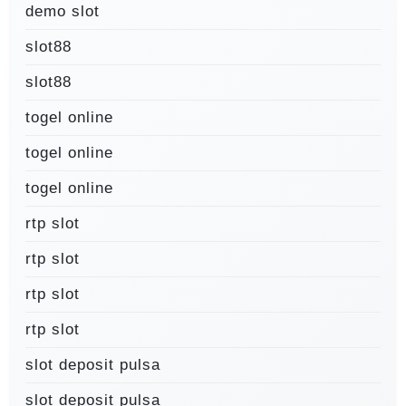
demo slot
slot88
slot88
togel online
togel online
togel online
rtp slot
rtp slot
rtp slot
rtp slot
slot deposit pulsa
slot deposit pulsa