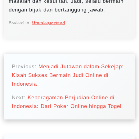
masalah dan kesulitan. Jadi, selalu bermain
dengan bijak dan bertanggung jawab.
Posted in:
Uncategorized
P
o
Previous:
Menjadi Jutawan dalam Sekejap:
Kisah Sukses Bermain Judi Online di
s
Indonesia
t
n
Next:
Keberagaman Perjudian Online di
Indonesia: Dari Poker Online hingga Togel
a
v
i