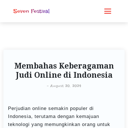
Seven Festival
Membahas Keberagaman
Judi Online di Indonesia
-
August 20, 2024
Perjudian online semakin populer di
Indonesia, terutama dengan kemajuan
teknologi yang memungkinkan orang untuk