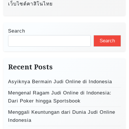
เว็บไซต์คาสิโนไทย
Search
Search
Recent Posts
Asyiknya Bermain Judi Online di Indonesia
Mengenal Ragam Judi Online di Indonesia:
Dari Poker hingga Sportsbook
Menggali Keuntungan dari Dunia Judi Online
Indonesia