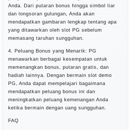
Anda. Dari putaran bonus hingga simbol liar
dan longsoran gulungan, Anda akan
mendapatkan gambaran lengkap tentang apa
yang ditawarkan oleh slot PG sebelum
memasang taruhan sungguhan.
4. Peluang Bonus yang Menarik: PG
menawarkan berbagai kesempatan untuk
memenangkan bonus, putaran gratis, dan
hadiah lainnya. Dengan bermain slot demo
PG, Anda dapat mempelajari bagaimana
mendapatkan peluang bonus ini dan
meningkatkan peluang kemenangan Anda
ketika bermain dengan uang sungguhan.
FAQ