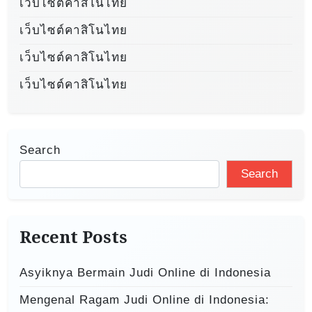
เว็บไซต์คาสิโนไทย
เว็บไซต์คาสิโนไทย
เว็บไซต์คาสิโนไทย
เว็บไซต์คาสิโนไทย
Search
Search
Recent Posts
Asyiknya Bermain Judi Online di Indonesia
Mengenal Ragam Judi Online di Indonesia: