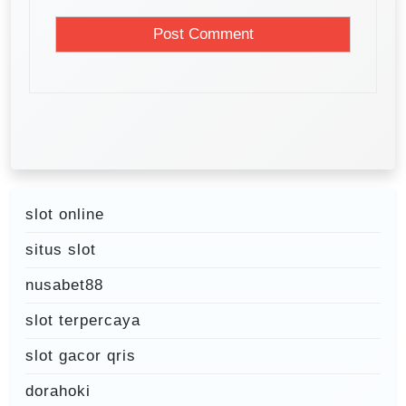
slot online
situs slot
nusabet88
slot terpercaya
slot gacor qris
dorahoki