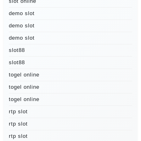
slot online
demo slot
demo slot
demo slot
slot88
slot88
togel online
togel online
togel online
rtp slot
rtp slot
rtp slot