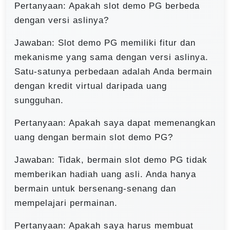
Pertanyaan: Apakah slot demo PG berbeda
dengan versi aslinya?
Jawaban: Slot demo PG memiliki fitur dan
mekanisme yang sama dengan versi aslinya.
Satu-satunya perbedaan adalah Anda bermain
dengan kredit virtual daripada uang
sungguhan.
Pertanyaan: Apakah saya dapat memenangkan
uang dengan bermain slot demo PG?
Jawaban: Tidak, bermain slot demo PG tidak
memberikan hadiah uang asli. Anda hanya
bermain untuk bersenang-senang dan
mempelajari permainan.
Pertanyaan: Apakah saya harus membuat