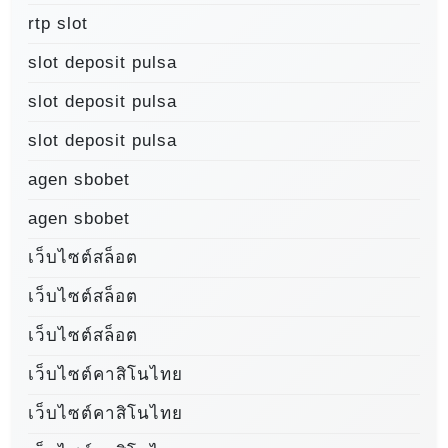
rtp slot
slot deposit pulsa
slot deposit pulsa
slot deposit pulsa
agen sbobet
agen sbobet
เว็บไซต์สล็อต
เว็บไซต์สล็อต
เว็บไซต์สล็อต
เว็บไซต์คาสิโนไทย
เว็บไซต์คาสิโนไทย