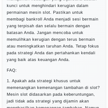
kunci untuk menghindari kerugian dalam
permainan mesin slot. Pastikan untuk
membagi bankroll Anda menjadi sesi bermain
yang terpisah dan selalu bermain dengan
batasan Anda. Jangan mencoba untuk
memulihkan kerugian dengan terus bermain
atau meningkatkan taruhan Anda. Tetap fokus
pada strategi Anda dan pertahankan kendali
yang baik atas keuangan Anda.
FAQ:
1. Apakah ada strategi khusus untuk
memenangkan kemenangan tambahan di slot?
Mesin slot didasarkan pada keberuntungan,
jadi tidak ada strategi yang dijamin akan
menghasilkan kemenangan tambahan. Namun,