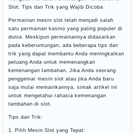
Slot: Tips dan Trik yang Wajib Dicoba
Permainan mesin slot telah menjadi salah
satu permainan kasino yang paling populer di
dunia. Meskipun permainannya didasarkan
pada keberuntungan, ada beberapa tips dan
trik yang dapat membantu Anda meningkatkan
peluang Anda untuk memenangkan
kemenangan tambahan. Jika Anda seorang
penggemar mesin slot atau jika Anda baru
saja mulai memainkannya, simak artikel ini
untuk mengetahui rahasia kemenangan
tambahan di slot.
Tips dan Trik:
1. Pilih Mesin Slot yang Tepat: