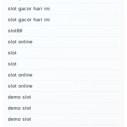
slot gacor hari ini
slot gacor hari ini
slot88
slot online
slot
slot
slot online
slot online
demo slot
demo slot
demo slot