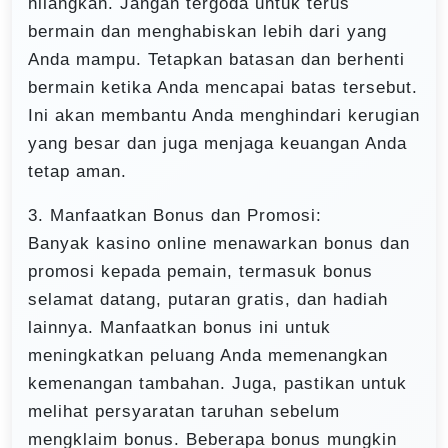
hilangkan. Jangan tergoda untuk terus
bermain dan menghabiskan lebih dari yang
Anda mampu. Tetapkan batasan dan berhenti
bermain ketika Anda mencapai batas tersebut.
Ini akan membantu Anda menghindari kerugian
yang besar dan juga menjaga keuangan Anda
tetap aman.
3. Manfaatkan Bonus dan Promosi:
Banyak kasino online menawarkan bonus dan
promosi kepada pemain, termasuk bonus
selamat datang, putaran gratis, dan hadiah
lainnya. Manfaatkan bonus ini untuk
meningkatkan peluang Anda memenangkan
kemenangan tambahan. Juga, pastikan untuk
melihat persyaratan taruhan sebelum
mengklaim bonus. Beberapa bonus mungkin