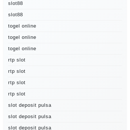
slot88
slot88
togel online
togel online
togel online
rtp slot
rtp slot
rtp slot
rtp slot
slot deposit pulsa
slot deposit pulsa
slot deposit pulsa