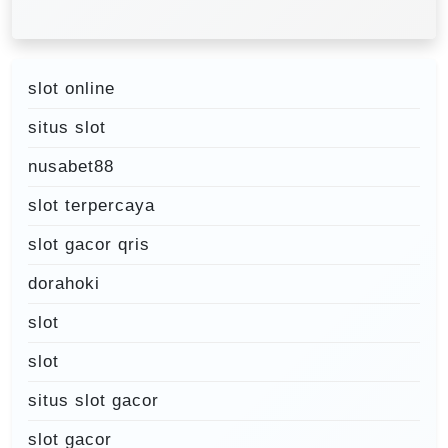
slot online
situs slot
nusabet88
slot terpercaya
slot gacor qris
dorahoki
slot
slot
situs slot gacor
slot gacor