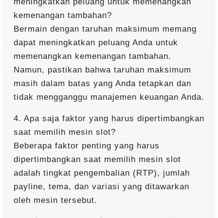
meningkatkan peluang untuk memenangkan
kemenangan tambahan?
Bermain dengan taruhan maksimum memang
dapat meningkatkan peluang Anda untuk
memenangkan kemenangan tambahan.
Namun, pastikan bahwa taruhan maksimum
masih dalam batas yang Anda tetapkan dan
tidak mengganggu manajemen keuangan Anda.
4. Apa saja faktor yang harus dipertimbangkan
saat memilih mesin slot?
Beberapa faktor penting yang harus
dipertimbangkan saat memilih mesin slot
adalah tingkat pengembalian (RTP), jumlah
payline, tema, dan variasi yang ditawarkan
oleh mesin tersebut.