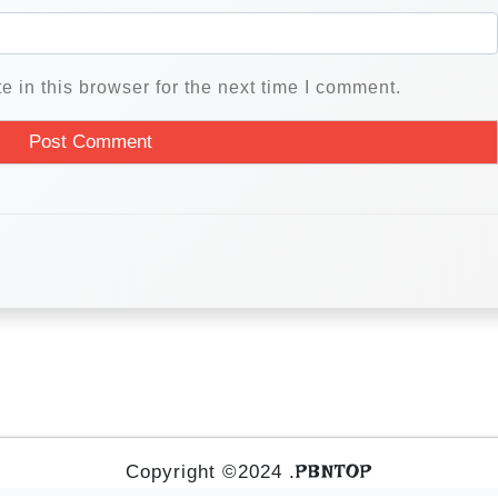
 in this browser for the next time I comment.
PBNTOP
Copyright ©2024 .