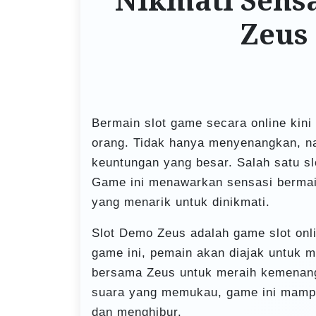
Nikmati Sens
Zeus 
Bermain slot game secara online kini
orang. Tidak hanya menyenangkan, n
keuntungan yang besar. Salah satu sl
Game ini menawarkan sensasi bermain 
yang menarik untuk dinikmati.
Slot Demo Zeus adalah game slot onli
game ini, pemain akan diajak untuk m
bersama Zeus untuk meraih kemenang
suara yang memukau, game ini mamp
dan menghibur.