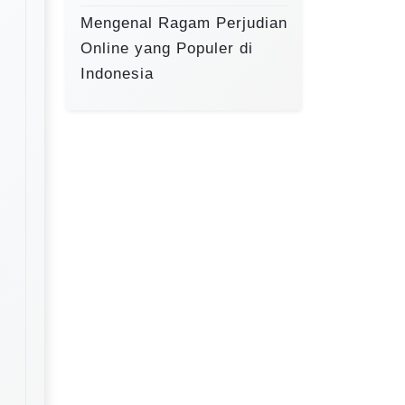
Mengenal Ragam Perjudian
Online yang Populer di
Indonesia