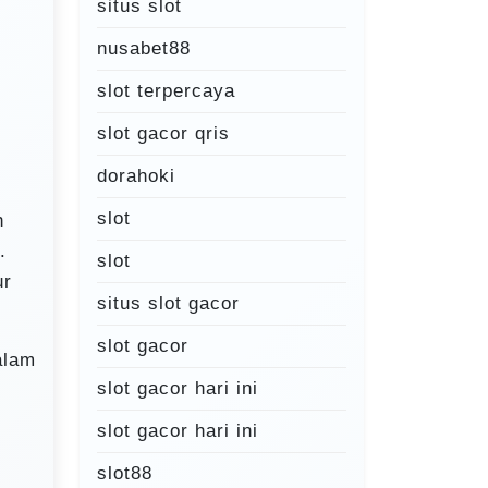
situs slot
nusabet88
slot terpercaya
slot gacor qris
dorahoki
slot
h
.
slot
ur
situs slot gacor
slot gacor
alam
slot gacor hari ini
slot gacor hari ini
slot88