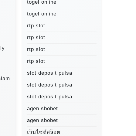
togel online
togel online
rtp slot
rtp slot
ly
rtp slot
rtp slot
slot deposit pulsa
alam
slot deposit pulsa
slot deposit pulsa
agen sbobet
s
agen sbobet
เว็บไซต์สล็อต