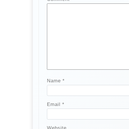
t
i
o
n
Name
*
Email
*
Website