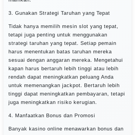
3. Gunakan Strategi Taruhan yang Tepat
Tidak hanya memilih mesin slot yang tepat,
tetapi juga penting untuk menggunakan
strategi taruhan yang tepat. Setiap pemain
harus menentukan batas taruhan mereka
sesuai dengan anggaran mereka. Mengetahui
kapan harus bertaruh lebih tinggi atau lebih
rendah dapat meningkatkan peluang Anda
untuk memenangkan jackpot. Bertaruh lebih
tinggi dapat meningkatkan pembayaran, tetapi
juga meningkatkan risiko kerugian.
4. Manfaatkan Bonus dan Promosi
Banyak kasino online menawarkan bonus dan