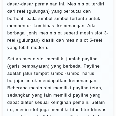
dasar-dasar permainan ini. Mesin slot terdiri
dari reel (gulungan) yang berputar dan
berhenti pada simbol-simbol tertentu untuk
membentuk kombinasi kemenangan. Ada
berbagai jenis mesin slot seperti mesin slot 3-
reel (gulungan) klasik dan mesin slot 5-reel
yang lebih modern.
Setiap mesin slot memiliki jumlah payline
(garis pembayaran) yang berbeda. Payline
adalah jalur tempat simbol-simbol harus
berjajar untuk mendapatkan kemenangan.
Beberapa mesin slot memiliki payline tetap,
sedangkan yang lain memiliki payline yang
dapat diatur sesuai keinginan pemain. Selain
itu, mesin slot juga memiliki fitur-fitur khusus