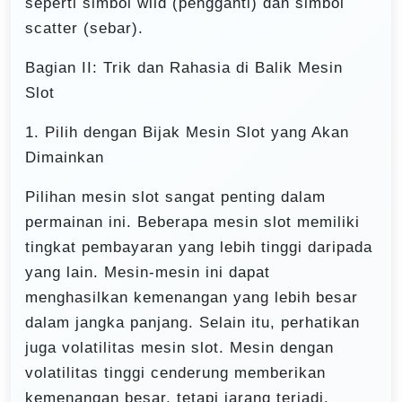
seperti simbol wild (pengganti) dan simbol
scatter (sebar).
Bagian II: Trik dan Rahasia di Balik Mesin
Slot
1. Pilih dengan Bijak Mesin Slot yang Akan
Dimainkan
Pilihan mesin slot sangat penting dalam
permainan ini. Beberapa mesin slot memiliki
tingkat pembayaran yang lebih tinggi daripada
yang lain. Mesin-mesin ini dapat
menghasilkan kemenangan yang lebih besar
dalam jangka panjang. Selain itu, perhatikan
juga volatilitas mesin slot. Mesin dengan
volatilitas tinggi cenderung memberikan
kemenangan besar, tetapi jarang terjadi.