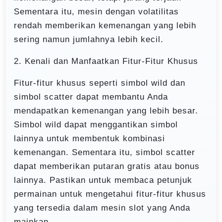
Sementara itu, mesin dengan volatilitas
rendah memberikan kemenangan yang lebih
sering namun jumlahnya lebih kecil.
2. Kenali dan Manfaatkan Fitur-Fitur Khusus
Fitur-fitur khusus seperti simbol wild dan
simbol scatter dapat membantu Anda
mendapatkan kemenangan yang lebih besar.
Simbol wild dapat menggantikan simbol
lainnya untuk membentuk kombinasi
kemenangan. Sementara itu, simbol scatter
dapat memberikan putaran gratis atau bonus
lainnya. Pastikan untuk membaca petunjuk
permainan untuk mengetahui fitur-fitur khusus
yang tersedia dalam mesin slot yang Anda
mainkan.