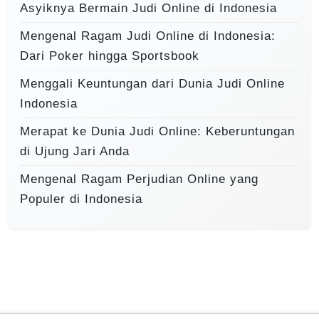
Asyiknya Bermain Judi Online di Indonesia
Mengenal Ragam Judi Online di Indonesia:
Dari Poker hingga Sportsbook
Menggali Keuntungan dari Dunia Judi Online
Indonesia
Merapat ke Dunia Judi Online: Keberuntungan
di Ujung Jari Anda
Mengenal Ragam Perjudian Online yang
Populer di Indonesia