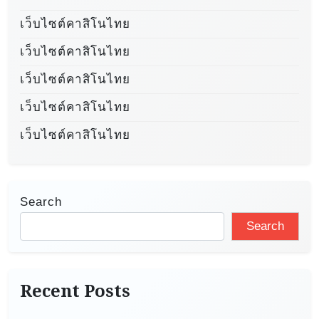
เว็บไซต์คาสิโนไทย
เว็บไซต์คาสิโนไทย
เว็บไซต์คาสิโนไทย
เว็บไซต์คาสิโนไทย
เว็บไซต์คาสิโนไทย
Search
Search
Recent Posts