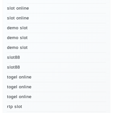
slot online
slot online
demo slot
demo slot
demo slot
slot88
slot88
togel online
togel online
togel online
rtp slot